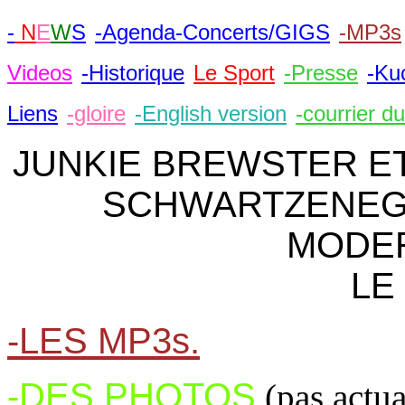
-
N
E
W
S
-Agenda-Concerts/GIGS
-MP3s
Videos
-Historique
Le Sport
-Presse
-Ku
Liens
-gloire
-English version
-courrier d
JUNKIE BREWSTER ET
SCHWARTZENEGG
MODER
LE
-LES MP3s.
-DES PHOTOS
(pas actua